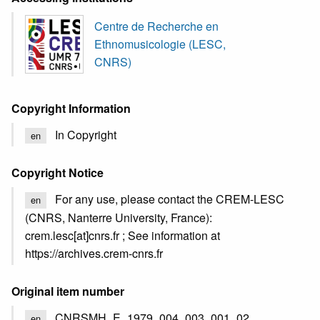
Centre de Recherche en
Ethnomusicologie (LESC,
CNRS)
Copyright Information
In Copyright
en
Copyright Notice
For any use, please contact the CREM-LESC
en
(CNRS, Nanterre University, France):
crem.lesc[at]cnrs.fr ; See information at
https://archives.crem-cnrs.fr
Original item number
CNRSMH_E_1979_004_003_001_02
en