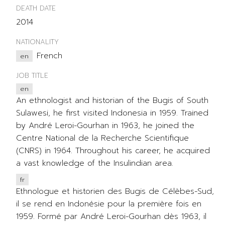
DEATH DATE
2014
NATIONALITY
French
en
JOB TITLE
en
An ethnologist and historian of the Bugis of South
Sulawesi, he first visited Indonesia in 1959. Trained
by André Leroi-Gourhan in 1963, he joined the
Centre National de la Recherche Scientifique
(CNRS) in 1964. Throughout his career, he acquired
a vast knowledge of the Insulindian area.
fr
Ethnologue et historien des Bugis de Célèbes-Sud,
il se rend en Indonésie pour la première fois en
1959. Formé par André Leroi-Gourhan dès 1963, il